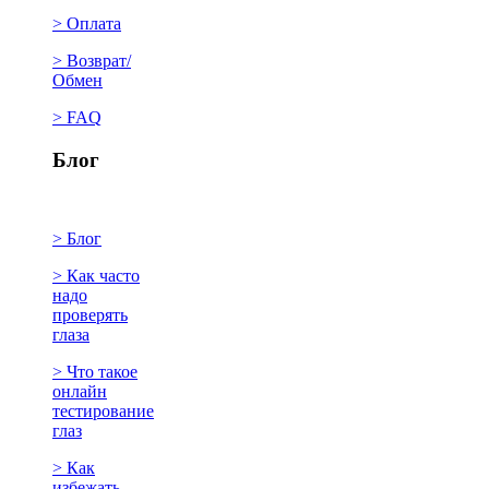
> Оплата
> Возврат/
Обмен
> FAQ
Блог
> Блог
> Как часто
надо
проверять
глаза
> Что такое
онлайн
тестирование
глаз
> Как
избежать