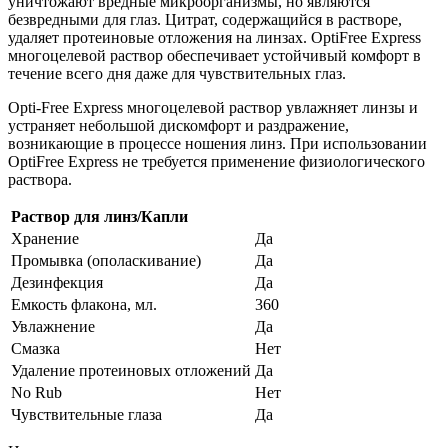
уничтожают вредные микроорганизмы, но являются
безвредными для глаз. Цитрат, содержащийся в растворе,
удаляет протеиновые отложения на линзах. OptiFree Express
многоцелевой раствор обеспечивает устойчивый комфорт в
течение всего дня даже для чувствительных глаз.
Opti-Free Express многоцелевой раствор увлажняет линзы и
устраняет небольшой дискомфорт и раздражение,
возникающие в процессе ношения линз. При использовании
OptiFree Express не требуется применение физиологического
раствора.
Раствор для линз/Капли
Хранение
Да
Промывка (ополаскивание)
Да
Дезинфекция
Да
Емкость флакона, мл.
360
Увлажнение
Да
Смазка
Нет
Удаление протеиновых отложений
Да
No Rub
Нет
Чувствительные глаза
Да