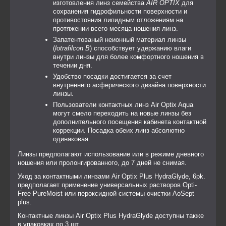
изготовления линз семейства
AIR OPTIX
для
сохранения гидрофильности поверхности и
противостояния липидным отложениям на
протяжении всего месяца ношения линз.
Запатентованый неионный материал линзы
(
lotrafilcon B
) способствует удержанию влаги
внутри линзы для более комфортного ношения в
течении дня.
Удобство посадки достигается за счет
внутреннего асферического дизайна поверхности
линзы.
Пользователи контактных линз Air Optix Aqua
могут смело переходить на новые линзы без
дополнительного посещения кабинета контактной
коррекции. Посадка обеих линз абсолютно
одинаковая.
Линзы предполагают использование или в режиме дневного
ношения или пролонгированного, до 7 дней не снимая.
Уход за контактными линзами Air Optix Plus HydraGlyde, 6pk.
предполагает применение универсальных растворов Opti-
Free PureMoist или пероксидной системы очистки AoSept
plus.
Контактные линзы Air Optix Plus HydraGlyde доступны также
в упаковках по 3 шт.