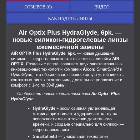
ОТЗЫВОВ (0)
ВИДЕО
КАК НАДЕТЬ ЛИНЗЫ
Air Optix Plus HydraGlyde, 6pk. —
новые силикон-гидрогелевые линзы
ежемесячной замены
AIR OPTIX Plus HydraGlyde, 6pk.
— новые дышащие
силикон — гидрогелевые контактные линзы линейки
AIR
OPTIX
. Созданы с использованием двух запатентованных
инновационных технологий компании
Alcon
:
SmartShield
и
HydraGlyde
, что обеспечивает превосходную устойчивость
контактных линз к отложениям, длительное увлажнение и
комфорт с 1-го по 30-й день.
Особености новых контактных линз
Air Optix Plus
HydraGlyde
:
HydraGlyde
– эксклюзивная увлажняющая
матрица притягивает и удерживает влагу на
поверхности линз в течении длительного
времени, и создана специально для силикон —
гидрогелевых линз.
SmartShield
— уникальная технология