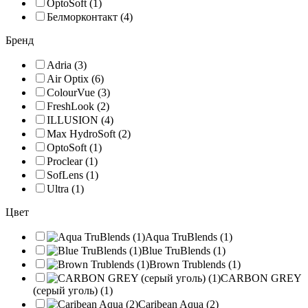
OptoSoft (1)
Белморконтакт (4)
Бренд
Adria (3)
Air Optix (6)
ColourVue (3)
FreshLook (2)
ILLUSION (4)
Max HydroSoft (2)
OptoSoft (1)
Proclear (1)
SofLens (1)
Ultra (1)
Цвет
Aqua TruBlends (1)
Blue TruBlends (1)
Brown Trublends (1)
CARBON GREY
(серый уголь) (1)
Caribean Aqua (2)