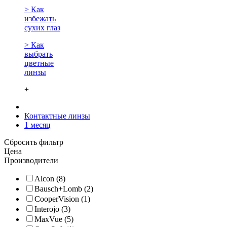
> Как
избежать
сухих глаз
> Как
выбрать
цветные
линзы
+
Контактные линзы
1 месяц
Сбросить фильтр
Цена
Производители
Alcon (8)
Bausch+Lomb (2)
CooperVision (1)
Interojo (3)
MaxVue (5)