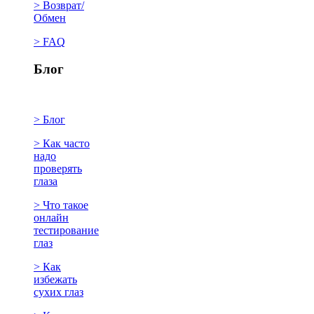
> Возврат/
Обмен
> FAQ
Блог
> Блог
> Как часто
надо
проверять
глаза
> Что такое
онлайн
тестирование
глаз
> Как
избежать
сухих глаз